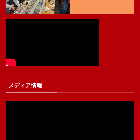
メディア情報
動
画
プ
レ
ー