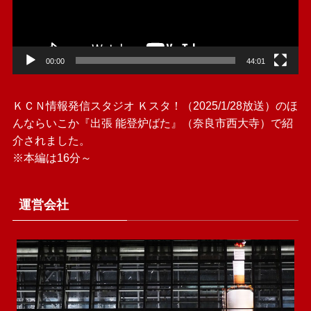
ヤ
ー
00:00
44:01
ＫＣＮ情報発信スタジオ Ｋスタ！（2025/1/28放送）のほ
んならいこか『出張 能登炉ばた』（奈良市西大寺）で紹
介されました。
※本編は16分～
運営会社