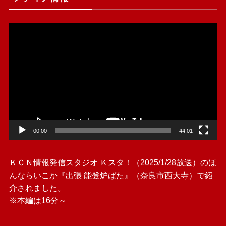
動
画
プ
レ
ー
ヤ
ー
00:00
44:01
ＫＣＮ情報発信スタジオ Ｋスタ！（2025/1/28放送）のほ
んならいこか『出張 能登炉ばた』（奈良市西大寺）で紹
介されました。
※本編は16分～