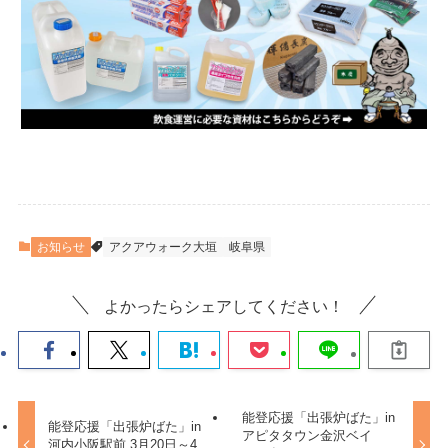
お知らせ
アクアウォーク大垣
岐阜県
よかったらシェアしてください！
能登応援「出張炉ばた」in
能登応援「出張炉ばた」in
アピタタウン金沢ベイ
河内小阪駅前 3月20日～4