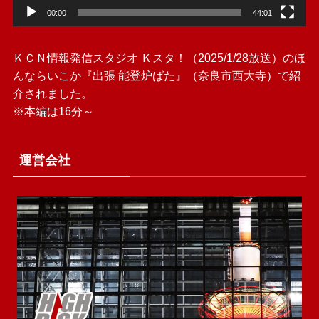
00:00
44:01
ＫＣＮ情報発信スタジオ Ｋスタ！（2025/1/28放送）のほ
んならいこか『出張 能登炉ばた』（奈良市西大寺）で紹
介されました。
※本編は16分～
運営会社