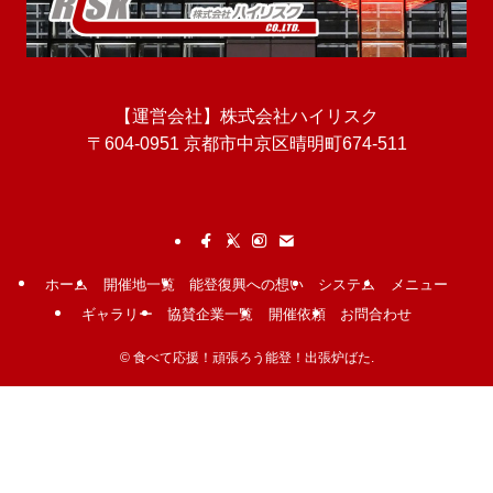
【運営会社】株式会社ハイリスク
〒604-0951 京都市中京区晴明町674-511
ホーム
開催地一覧
能登復興への想い
システム
メニュー
ギャラリー
協賛企業一覧
開催依頼
お問合わせ
©
食べて応援！頑張ろう能登！出張炉ばた.