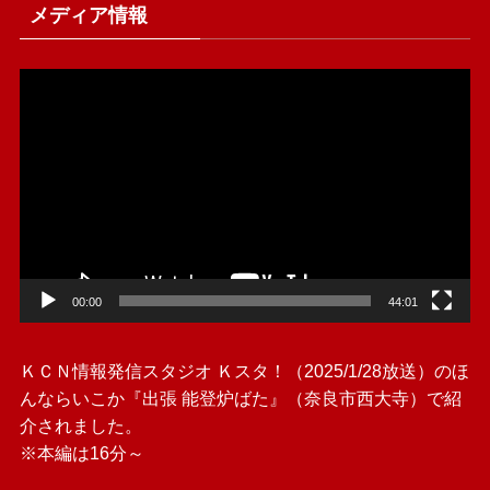
メディア情報
動
画
プ
レ
ー
ヤ
ー
00:00
44:01
ＫＣＮ情報発信スタジオ Ｋスタ！（2025/1/28放送）のほ
んならいこか『出張 能登炉ばた』（奈良市西大寺）で紹
介されました。
※本編は16分～