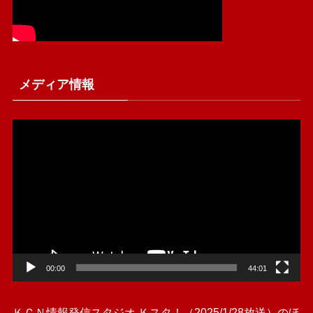
メディア情報
動
画
プ
レ
ー
ヤ
ー
00:00
44:01
ＫＣＮ情報発信スタジオ Ｋスタ！（2025/1/28放送）のほ