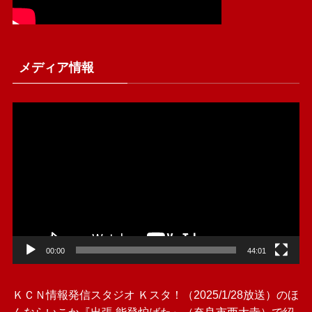
メディア情報
動
画
プ
レ
ー
ヤ
ー
00:00
44:01
ＫＣＮ情報発信スタジオ Ｋスタ！（2025/1/28放送）のほ
んならいこか『出張 能登炉ばた』（奈良市西大寺）で紹