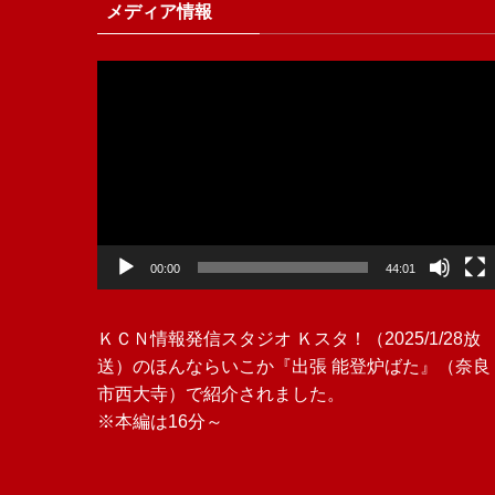
メディア情報
動
画
プ
レ
ー
ヤ
ー
00:00
44:01
ＫＣＮ情報発信スタジオ Ｋスタ！（2025/1/28放
送）のほんならいこか『出張 能登炉ばた』（奈良
市西大寺）で紹介されました。
※本編は16分～