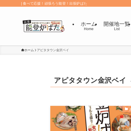
| 食べて応援！頑張ろう能登！出張炉ばた
ホーム
開催地一覧
Home
List
ホーム
アピタタウン金沢ベイ
アピタタウン金沢ベイ